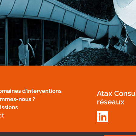
omaines d’interventions
Atax Consul
ommes-nous ?
réseaux
issions
ct